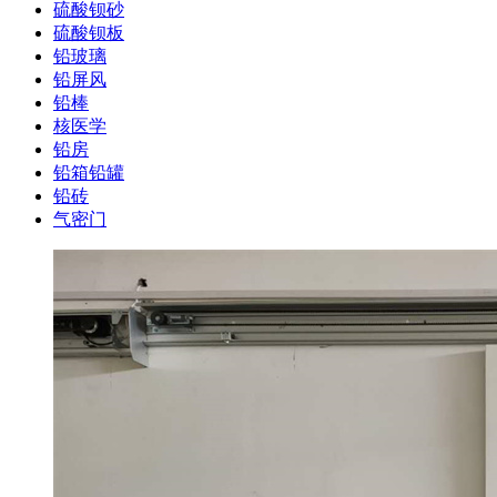
硫酸钡砂
硫酸钡板
铅玻璃
铅屏风
铅棒
核医学
铅房
铅箱铅罐
铅砖
气密门