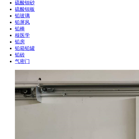
硫酸钡砂
硫酸钡板
铅玻璃
铅屏风
铅棒
核医学
铅房
铅箱铅罐
铅砖
气密门