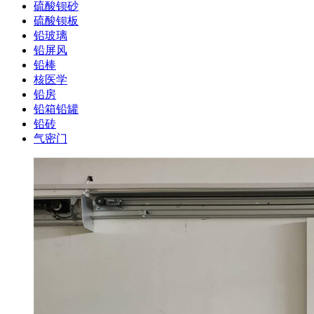
硫酸钡砂
硫酸钡板
铅玻璃
铅屏风
铅棒
核医学
铅房
铅箱铅罐
铅砖
气密门