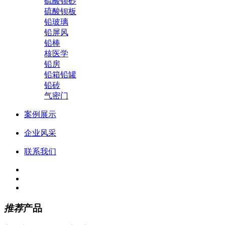
硫酸钡砂
硫酸钡板
铅玻璃
铅屏风
铅棒
核医学
铅房
铅箱铅罐
铅砖
气密门
案例展示
企业风采
联系我们
推荐
产品