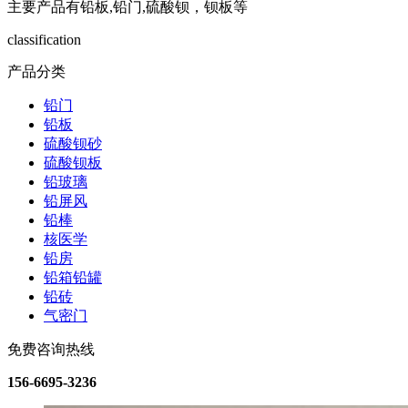
主要产品有铅板,铅门,硫酸钡，钡板等
classification
产品分类
铅门
铅板
硫酸钡砂
硫酸钡板
铅玻璃
铅屏风
铅棒
核医学
铅房
铅箱铅罐
铅砖
气密门
免费咨询热线
156-6695-3236