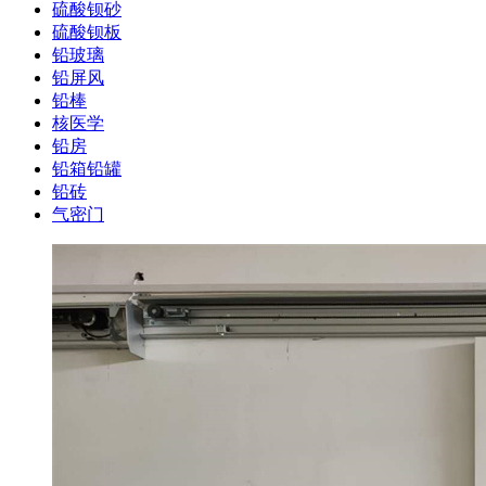
硫酸钡砂
硫酸钡板
铅玻璃
铅屏风
铅棒
核医学
铅房
铅箱铅罐
铅砖
气密门