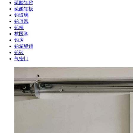
硫酸钡砂
硫酸钡板
铅玻璃
铅屏风
铅棒
核医学
铅房
铅箱铅罐
铅砖
气密门