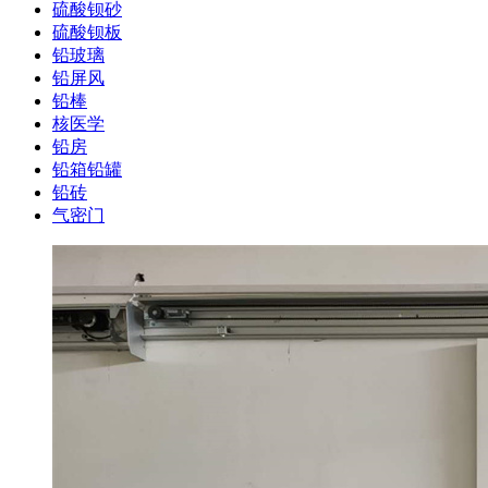
硫酸钡砂
硫酸钡板
铅玻璃
铅屏风
铅棒
核医学
铅房
铅箱铅罐
铅砖
气密门